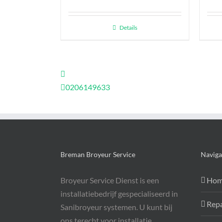
Details
0206149633
Breman Broyeur Service
Naviga
Broyeur Service Dienst is een
Ho
installatiebedrijf gespecialiseerd in
Repa
Sanibroyeur systemen. U kunt bij
ons terecht voor installatie,