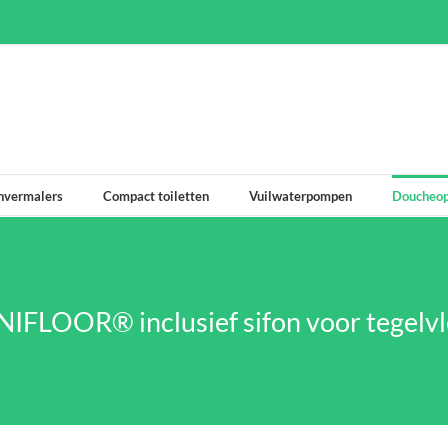
nvermalers
Compact toiletten
Vuilwaterpompen
Doucheop
IFLOOR® inclusief sifon voor tegelv