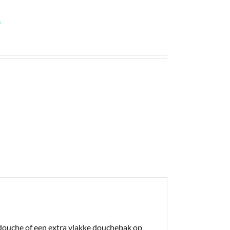
r
pdouche of een extra vlakke douchebak op