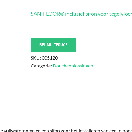
SANIFLOOR® inclusief sifon voor tegelvloe
BEL MIJ TERUG!
SKU:
005120
Categorie:
Doucheoplossingen
de vuilwaterpomp en een sifon voor het installeren van een inloo