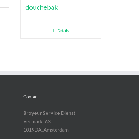
douchebak
Details
Contact
Broyeur Service Dienst
Veemarkt 63
1019DA, Amsterdam