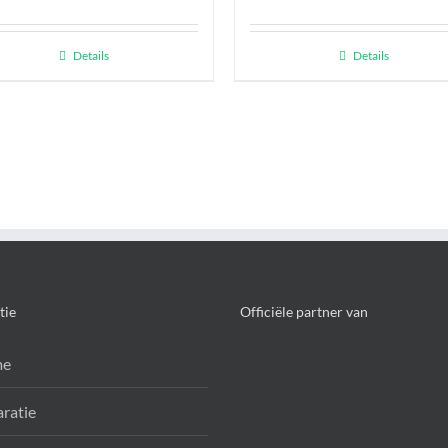
Details
Details
tie
Officiële partner van
me
ratie