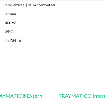
3 m verticaal | 30 m horizontaal
32 mm
400 W
35°C
1 x DN 16
AYMATIC® Extern
TRAYMATIC® Inter