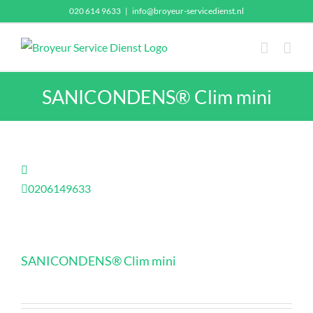
Ga
020 614 9633
|
info@broyeur-servicedienst.nl
naar
inhoud
SANICONDENS® Clim mini
0206149633
SANICONDENS® Clim mini