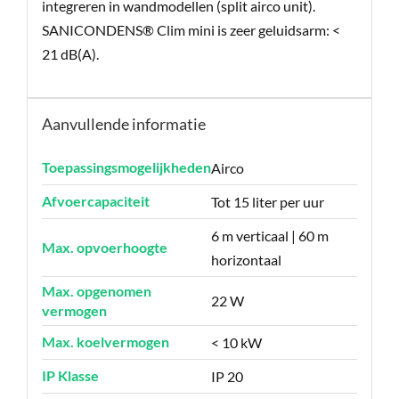
integreren in wandmodellen (split airco unit).
SANICONDENS® Clim mini is zeer geluidsarm: <
21 dB(A).
Aanvullende informatie
Toepassingsmogelijkheden
Airco
Afvoercapaciteit
Tot 15 liter per uur
6 m verticaal | 60 m
Max. opvoerhoogte
horizontaal
Max. opgenomen
22 W
vermogen
Max. koelvermogen
< 10 kW
IP Klasse
IP 20